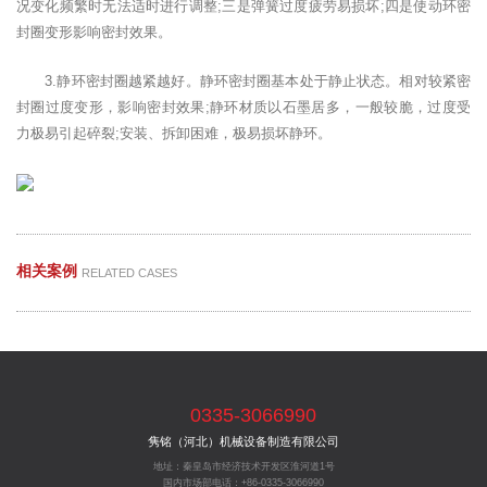
况变化频繁时无法适时进行调整;三是弹簧过度疲劳易损坏;四是使动环密
封圈变形影响密封效果。
3.静环密封圈越紧越好。静环密封圈基本处于静止状态。相对较紧密
封圈过度变形，影响密封效果;静环材质以石墨居多，一般较脆，过度受
力极易引起碎裂;安装、拆卸困难，极易损坏静环。
相关案例
RELATED CASES
0335-3066990
隽铭（河北）机械设备制造有限公司
地址：秦皇岛市经济技术开发区淮河道1号
国内市场部电话：+86-0335-3066990