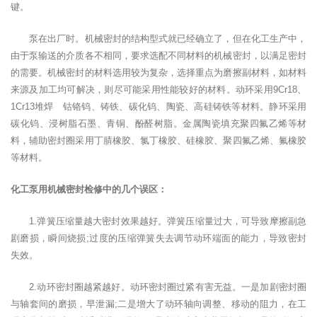
键。
泵在出厂时。机械密封的结构型式就已经确立了，但在化工生产中，
由于泵输送的介质各不相同，要求选配不同材料的机械密封，以满足密封
的需要。机械密封的材料选用较为复杂，选择重点为磨擦副材料，如材料
来源及加工均可解决，则尽可能采用性能较好的材料。动环采用9Cr18、
1Cr13堆焊 钴铬钨、铸铁、碳化钨、陶瓷、高硅铸铁等材料。静环采用
碳化钨、浸树脂石墨、青铜、酚醛树脂。金属陶瓷填充聚四氟乙烯等材
料，辅助密封圈采用丁腈橡胶、氯丁橡胶、硅橡胶、聚四氟乙烯、氟橡胶
等材料。
化工泵用机械密封检修中的几个误区：
1.弹簧压缩量越大密封效果越好。弹簧压缩量过大，可导致摩擦副急
剧磨损，瞬间烧损;过度的压缩弹簧失去调节动环端面的能力，导致密封
失效。
2.动环密封圈越紧越好。动环密封圈过紧有害无益。一是加剧密封圈
与轴套间的磨损，早泄漏;二是增大了动环轴向调整、移动的阻力，在工