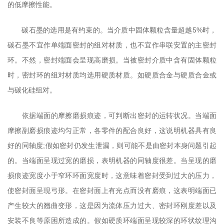
的低摩擦性能。
碳石墨的选用是有约束的。当介质中固体颗粒含量超越5%时，
碳石墨不宜作单端面密封的组对材质，也不宜作串联安置的主密封
环。不然，密封端面会呈现高磨损。当被密封介质中含有固体颗粒
时，密封环的组对材质均选用硬质材质。如硬质合金与硬质合金或
与碳化硅组对。
依据端面的摩擦磨损痕迹，可判断出密封的运转状况。当端面
摩擦副磨损痕迹均匀正常，各零件的配合良好，这说明机器具有良
好的同轴度;假如密封仍发生泄漏，则可能不是由密封本身问题引起
的。当端面呈现过宽的磨损，表明机器的同轴度很差。当呈现的磨
损痕迹宽度小于窄环环面宽度时，这意味着密封受到过大的压力，
使密封面呈现弓形。在密封面上有光点而没有磨痕，这表明端面已
产生较大的翘曲变形，这是因为流体压力过大、密封环刚度差以及
安装不良等原困所造成的。假如硬质环端面呈现较深的环状纹理沟