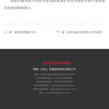
因剧烈振动及干运转而形成金属波纹管在焊接处开裂可采取拨
叉传动结构来防止。
上一篇：
辅助密封圈有几种
下一篇：
机封失效的表现形式之热损伤损坏
0335-3066990
隽铭（河北）机械设备制造有限公司
地址：秦皇岛市经济技术开发区淮河道1号
国内市场部电话：+86-0335-3066990
海外市场部电话：+86-0335-8085559
国内市场部邮箱：info@junmingmeco.com
海外市场部邮箱：sales@junmingmeco.com
网址：www.junmingmeco.com