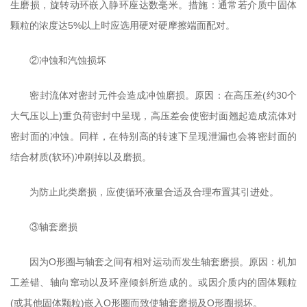
生磨损，旋转动环嵌入静环座达数毫米。措施：通常若介质中固体
颗粒的浓度达5%以上时应选用硬对硬摩擦端面配对。
②冲蚀和汽蚀损坏
密封流体对密封元件会造成冲蚀磨损。原因：在高压差(约30个
大气压以上)重负荷密封中呈现，高压差会使密封面翘起造成流体对
密封面的冲蚀。同样，在特别高的转速下呈现泄漏也会将密封面的
结合材质(软环)冲刷掉以及磨损。
为防止此类磨损，应使循环液量合适及合理布置其引进处。
③轴套磨损
因为O形圈与轴套之间有相对运动而发生轴套磨损。原因：机加
工差错、轴向窜动以及环座倾斜所造成的。或因介质内的固体颗粒
(或其他固体颗粒)嵌入O形圈而致使轴套磨损及O形圈损坏。