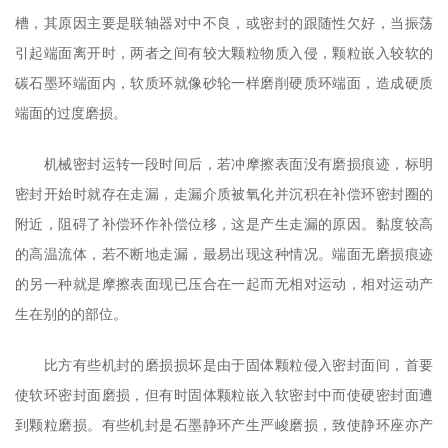
槽，其原因主要是联轴器对中不良，或密封的跟随性欠好，当振荡
引起端面离开时，两者之间有较大颗粒物质入侵，颗粒嵌入较软的
碳石墨环端面内，软质环就像砂轮一样磨削硬质环端面，造成硬质
端面的过度磨损。
机械密封运转一段时间后，若冲摩擦表面没有磨损痕迹，标明
密封开始时就存在走漏，走漏介质被氧化并沉积在补偿环密封圈的
附近，阻碍了补偿环作补偿位移，这是产生走漏的原因。黏度较高
的高温流体，若不断地走漏，最易出现这种情况。端面无磨损痕迹
的另一种就是摩擦表面现已压合在一起而无相对运动，相对运动产
生在别的的部位。
比方有些机封的磨损损坏是由于固体颗粒侵入密封面间，首要
使软环密封面磨损，但有时固体颗粒嵌入软密封中而使硬密封面遭
到颗粒磨损。有些机封是石墨静环产生严峻磨损，致使静环座亦产