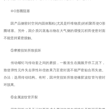
④O形圈阻塞
因产品侧密封空间内固体颗粒(尤其是纤维物质)的积聚而使O形
圈堵塞。另外，因介质闪蒸逸出物在大气侧的缓慢沉积而使密封面
不能坚持紧密接触。
⑤摩擦扭矩所致损坏
传动螺钉与传动套之间的磨损，一般发生在频频开停工况下，
致使弹性元件失去弹性补偿效果乃至密封面不能严密贴合而失效。
办法：选用传动结构。有时，因冲突扭矩所致使橡胶波纹管与密封
环脱离。
⑥金属波纹管开裂